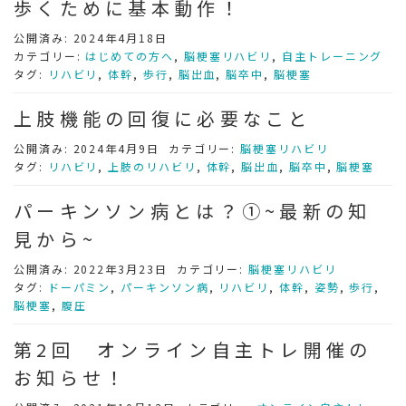
歩くために基本動作！
公開済み: 2024年4月18日
カテゴリー:
はじめての方へ
,
脳梗塞リハビリ
,
自主トレーニング
タグ:
リハビリ
,
体幹
,
歩行
,
脳出血
,
脳卒中
,
脳梗塞
上肢機能の回復に必要なこと
公開済み: 2024年4月9日
カテゴリー:
脳梗塞リハビリ
タグ:
リハビリ
,
上肢のリハビリ
,
体幹
,
脳出血
,
脳卒中
,
脳梗塞
パーキンソン病とは？①~最新の知
見から~
公開済み: 2022年3月23日
カテゴリー:
脳梗塞リハビリ
タグ:
ドーパミン
,
パーキンソン病
,
リハビリ
,
体幹
,
姿勢
,
歩行
,
脳梗塞
,
腹圧
第2回 オンライン自主トレ開催の
お知らせ！