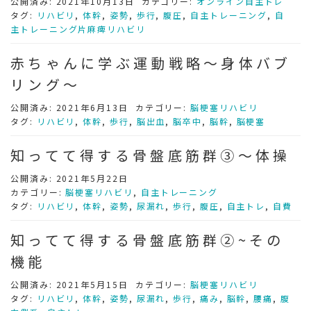
公開済み: 2021年10月13日
カテゴリー:
オンライン自主トレ
タグ:
リハビリ
,
体幹
,
姿勢
,
歩行
,
腹圧
,
自主トレーニング
,
自
主トレーニング片麻痺リハビリ
赤ちゃんに学ぶ運動戦略～身体バブ
リング～
公開済み: 2021年6月13日
カテゴリー:
脳梗塞リハビリ
タグ:
リハビリ
,
体幹
,
歩行
,
脳出血
,
脳卒中
,
脳幹
,
脳梗塞
知ってて得する骨盤底筋群③～体操
公開済み: 2021年5月22日
カテゴリー:
脳梗塞リハビリ
,
自主トレーニング
タグ:
リハビリ
,
体幹
,
姿勢
,
尿漏れ
,
歩行
,
腹圧
,
自主トレ
,
自費
知ってて得する骨盤底筋群②~その
機能
公開済み: 2021年5月15日
カテゴリー:
脳梗塞リハビリ
タグ:
リハビリ
,
体幹
,
姿勢
,
尿漏れ
,
歩行
,
痛み
,
脳幹
,
腰痛
,
腹