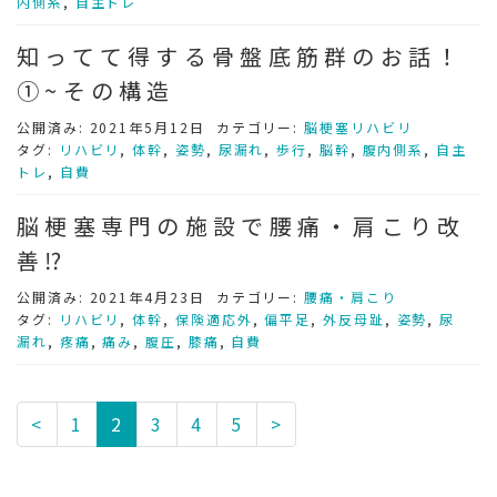
内側系
,
自主トレ
知ってて得する骨盤底筋群のお話！
①~その構造
公開済み: 2021年5月12日
カテゴリー:
脳梗塞リハビリ
タグ:
リハビリ
,
体幹
,
姿勢
,
尿漏れ
,
歩行
,
脳幹
,
腹内側系
,
自主
トレ
,
自費
脳梗塞専門の施設で腰痛・肩こり改
善⁉
公開済み: 2021年4月23日
カテゴリー:
腰痛・肩こり
タグ:
リハビリ
,
体幹
,
保険適応外
,
偏平足
,
外反母趾
,
姿勢
,
尿
漏れ
,
疼痛
,
痛み
,
腹圧
,
膝痛
,
自費
<
1
2
3
4
5
>