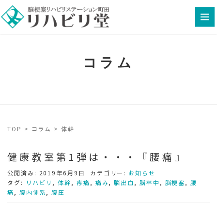
コラム
TOP
>
コラム
>
体幹
健康教室第1弾は・・・『腰痛』
公開済み: 2019年6月9日
カテゴリー:
お知らせ
タグ:
リハビリ
,
体幹
,
疼痛
,
痛み
,
脳出血
,
脳卒中
,
脳梗塞
,
腰
痛
,
腹内側系
,
腹圧