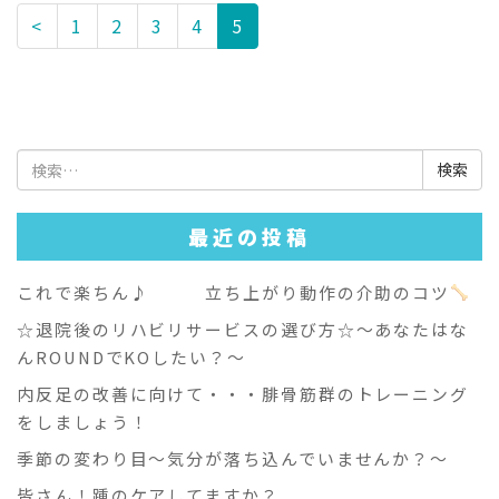
<
1
2
3
4
5
検
索:
最近の投稿
これで楽ちん♪ 立ち上がり動作の介助のコツ
☆退院後のリハビリサービスの選び方☆～あなたはな
んROUNDでKOしたい？～
内反足の改善に向けて・・・腓骨筋群のトレーニング
をしましょう！
季節の変わり目～気分が落ち込んでいませんか？～
皆さん！踵のケアしてますか？