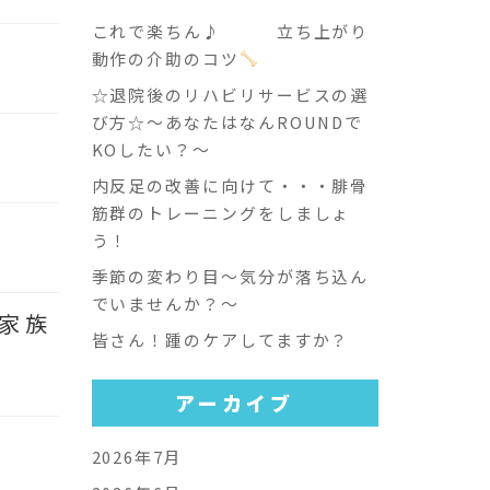
これで楽ちん♪ 立ち上がり
動作の介助のコツ
☆退院後のリハビリサービスの選
び方☆～あなたはなんROUNDで
KOしたい？～
内反足の改善に向けて・・・腓骨
筋群のトレーニングをしましょ
う！
季節の変わり目～気分が落ち込ん
でいませんか？～
家族
皆さん！踵のケアしてますか？
アーカイブ
2026年7月