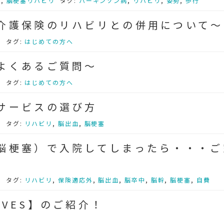
病
,
脳梗塞リハビリ
タグ:
パーキンソン病
,
リハビリ
,
姿勢
,
歩行
介護保険のリハビリとの併用について～
へ
タグ:
はじめての方へ
よくあるご質問～
へ
タグ:
はじめての方へ
サービスの選び方
へ
タグ:
リハビリ
,
脳出血
,
脳梗塞
脳梗塞）で入院してしまったら・・・ご
へ
タグ:
リハビリ
,
保険適応外
,
脳出血
,
脳卒中
,
脳幹
,
脳梗塞
,
自費
VES】のご紹介！
リ