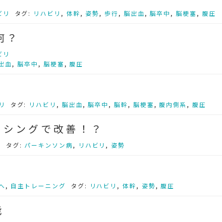
ビリ
タグ:
リハビリ
,
体幹
,
姿勢
,
歩行
,
脳出血
,
脳卒中
,
脳梗塞
,
腹圧
何？
ビリ
出血
,
脳卒中
,
脳梗塞
,
腹圧
リ
タグ:
リハビリ
,
脳出血
,
脳卒中
,
脳幹
,
脳梗塞
,
腹内側系
,
腹圧
クシングで改善！？
病
タグ:
パーキンソン病
,
リハビリ
,
姿勢
へ
,
自主トレーニング
タグ:
リハビリ
,
体幹
,
姿勢
,
腹圧
能