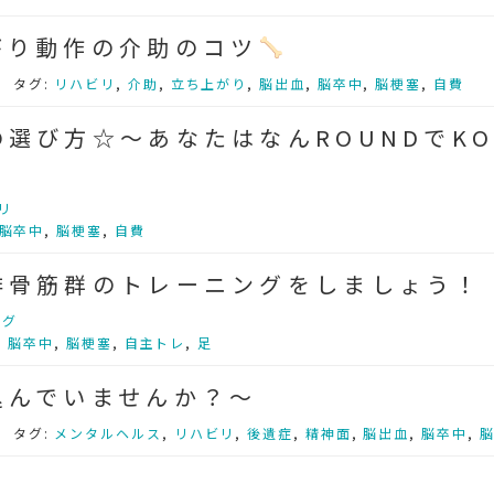
り動作の介助のコツ
リ
タグ:
リハビリ
,
介助
,
立ち上がり
,
脳出血
,
脳卒中
,
脳梗塞
,
自費
選び方☆～あなたはなんROUNDでK
リ
脳卒中
,
脳梗塞
,
自費
腓骨筋群のトレーニングをしましょう！
ング
,
脳卒中
,
脳梗塞
,
自主トレ
,
足
込んでいませんか？～
リ
タグ:
メンタルヘルス
,
リハビリ
,
後遺症
,
精神面
,
脳出血
,
脳卒中
,
？