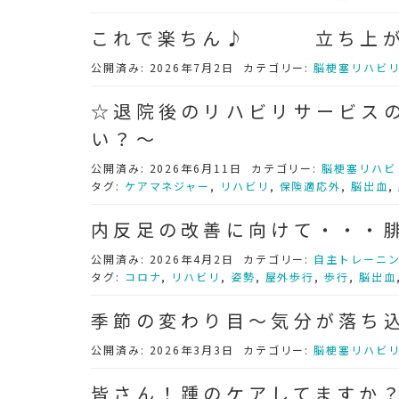
これで楽ちん♪ 立ち上が
公開済み: 2026年7月2日
カテゴリー:
脳梗塞リハビ
☆退院後のリハビリサービスの
い？～
公開済み: 2026年6月11日
カテゴリー:
脳梗塞リハビ
タグ:
ケアマネジャー
,
リハビリ
,
保険適応外
,
脳出血
,
内反足の改善に向けて・・・
公開済み: 2026年4月2日
カテゴリー:
自主トレーニ
タグ:
コロナ
,
リハビリ
,
姿勢
,
屋外歩行
,
歩行
,
脳出血
季節の変わり目～気分が落ち
公開済み: 2026年3月3日
カテゴリー:
脳梗塞リハビ
皆さん！踵のケアしてますか