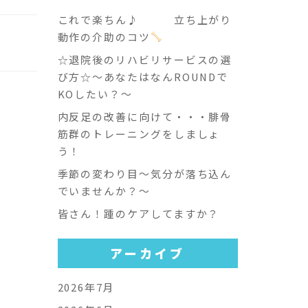
これで楽ちん♪ 立ち上がり
動作の介助のコツ
☆退院後のリハビリサービスの選
び方☆～あなたはなんROUNDで
KOしたい？～
内反足の改善に向けて・・・腓骨
筋群のトレーニングをしましょ
う！
季節の変わり目～気分が落ち込ん
でいませんか？～
皆さん！踵のケアしてますか？
アーカイブ
2026年7月