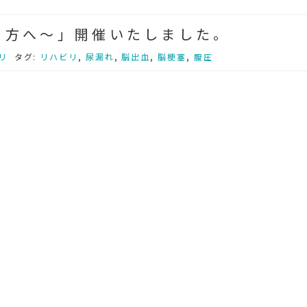
る方へ～」開催いたしました。
リ
タグ:
リハビリ
,
尿漏れ
,
脳出血
,
脳梗塞
,
腹圧