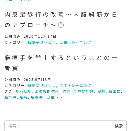
内反足歩行の改善～内腹斜筋から
のアプローチ～①
公開済み: 2020年12月17日
カテゴリー:
脳梗塞リハビリ
,
自主トレーニング
麻痺手を挙上するということの一
考察
公開済み: 2025年7月8日
カテゴリー:
脳梗塞リハビリ
,
自主トレーニング
タグ:
リハビリ
,
上肢機能改善
,
体幹
,
半球間抑制
,
姿勢
,
脳出血
,
脳卒中
,
脳幹
,
脳梗塞
,
自主トレ
検