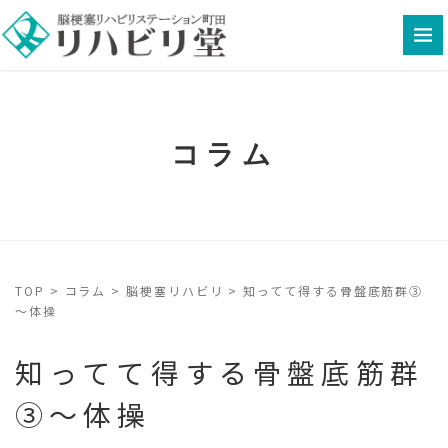
コラム
TOP
>
コラム
>
脳梗塞リハビリ
>
知ってて得する骨盤底筋群③
～体操
知ってて得する骨盤底筋群
③～体操