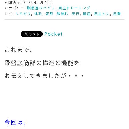
公開済み: 2021年5月22日
カテゴリー:
脳梗塞リハビリ
,
自主トレーニング
タグ:
リハビリ
,
体幹
,
姿勢
,
尿漏れ
,
歩行
,
腹圧
,
自主トレ
,
自費
Pocket
これまで、
骨盤底筋群の構造と機能を
お伝えしてきましたが・・・
今回は、