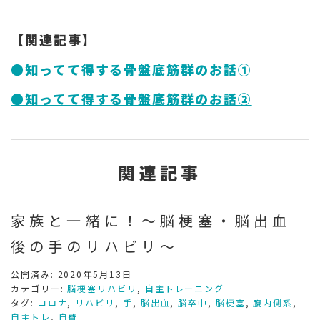
【関連記事】
●知ってて得する骨盤底筋群のお話①
●知ってて得する骨盤底筋群のお話②
関連記事
家族と一緒に！～脳梗塞・脳出血
後の手のリハビリ～
公開済み: 2020年5月13日
カテゴリー:
脳梗塞リハビリ
,
自主トレーニング
タグ:
コロナ
,
リハビリ
,
手
,
脳出血
,
脳卒中
,
脳梗塞
,
腹内側系
,
自主トレ
,
自費