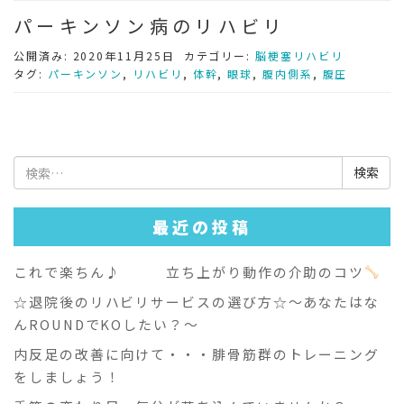
パーキンソン病のリハビリ
公開済み: 2020年11月25日
カテゴリー:
脳梗塞リハビリ
タグ:
パーキンソン
,
リハビリ
,
体幹
,
眼球
,
腹内側系
,
腹圧
検
索:
最近の投稿
これで楽ちん♪ 立ち上がり動作の介助のコツ
☆退院後のリハビリサービスの選び方☆～あなたはな
んROUNDでKOしたい？～
内反足の改善に向けて・・・腓骨筋群のトレーニング
をしましょう！