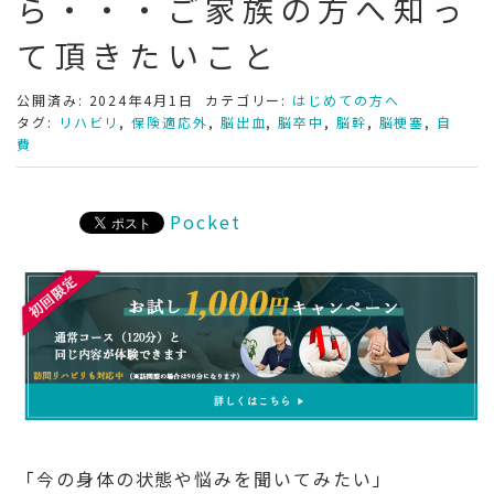
ら・・・ご家族の方へ知っ
て頂きたいこと
公開済み: 2024年4月1日
カテゴリー:
はじめての方へ
タグ:
リハビリ
,
保険適応外
,
脳出血
,
脳卒中
,
脳幹
,
脳梗塞
,
自
費
Pocket
「今の身体の状態や悩みを聞いてみたい」