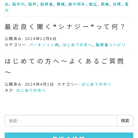
血
,
脳卒中
,
脳幹
,
脳梗塞
,
腰痛
,
腹内側系
,
腹圧
,
膝痛
,
自費
,
重
力
最近良く聞く❝シナジー❝って何？
公開済み: 2024年12月6日
カテゴリー:
パーキンソン病
,
はじめての方へ
,
脳梗塞リハビリ
はじめての方へ～よくあるご質問
～
公開済み: 2024年4月1日
カテゴリー:
はじめての方へ
タグ:
はじめての方へ
検
索: