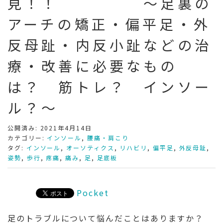
見！！ ～足裏の
アーチの矯正・偏平足・外
反母趾・内反小趾などの治
療・改善に必要なもの
は？ 筋トレ？ インソー
ル？～
公開済み: 2021年4月14日
カテゴリー:
インソール
,
腰痛・肩こり
タグ:
インソール
,
オーソティクス
,
リハビリ
,
偏平足
,
外反母趾
,
姿勢
,
歩行
,
疼痛
,
痛み
,
足
,
足底板
Pocket
足のトラブルについて悩んだことはありますか？