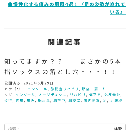
●慢性化する痛みの原因4選！『足の姿勢が崩れて
いる』
関連記事
知ってますか？？ まさかの5本
指ソックスの落とし穴・・・！！
公開済み: 2021年5月29日
カテゴリー:
インソール
,
脳梗塞リハビリ
,
腰痛・肩こり
タグ:
インソール
,
オーソティクス
,
リハビリ
,
偏平足
,
外反母趾
,
歩行
,
疼痛
,
痛み
,
脳出血
,
脳卒中
,
脳梗塞
,
腹内側系
,
足
,
足底板
検