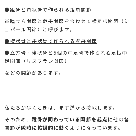
●距骨と舟状骨で作られる距舟関節
※踵立方関節と距舟関節を合わせて横足根関節（シ
ョパール関節）と呼びます。
●楔状骨と舟状骨で作られる楔舟関節
●立方骨・楔状骨と5個の中足骨で作られる足根中
足関節（リスフラン関節）
などの関節があります。
私たちが歩くときは、まず踵から接地します。
そのため、
踵骨が関わっている関節を起点に
他の各
関節が
瞬時に協調的に動く
ようになっています。