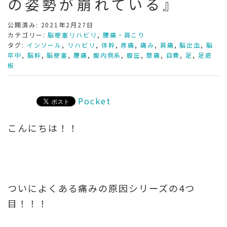
の姿勢が崩れている』
公開済み: 2021年2月27日
カテゴリー:
脳梗塞リハビリ
,
腰痛・肩こり
タグ:
インソール
,
リハビリ
,
体幹
,
疼痛
,
痛み
,
肩痛
,
脳出血
,
脳
卒中
,
脳幹
,
脳梗塞
,
腰痛
,
腹内側系
,
腹圧
,
膝痛
,
自費
,
足
,
足底
板
Pocket
こんにちは！！
ついによくある痛みの原因シリーズの4つ
目！！！