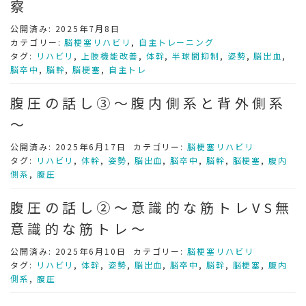
察
公開済み: 2025年7月8日
カテゴリー:
脳梗塞リハビリ
,
自主トレーニング
タグ:
リハビリ
,
上肢機能改善
,
体幹
,
半球間抑制
,
姿勢
,
脳出血
,
脳卒中
,
脳幹
,
脳梗塞
,
自主トレ
腹圧の話し③～腹内側系と背外側系
～
公開済み: 2025年6月17日
カテゴリー:
脳梗塞リハビリ
タグ:
リハビリ
,
体幹
,
姿勢
,
脳出血
,
脳卒中
,
脳幹
,
脳梗塞
,
腹内
側系
,
腹圧
腹圧の話し②～意識的な筋トレVS無
意識的な筋トレ～
公開済み: 2025年6月10日
カテゴリー:
脳梗塞リハビリ
タグ:
リハビリ
,
体幹
,
姿勢
,
脳出血
,
脳卒中
,
脳幹
,
脳梗塞
,
腹内
側系
,
腹圧