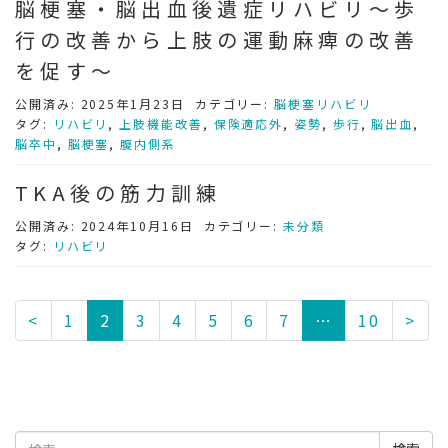
脳梗塞・脳出血後遺症リハビリ～歩
行の改善から上肢の運動麻痺の改善
を促す～
公開済み: 2025年1月23日
カテゴリー:
脳梗塞リハビリ
タグ:
リハビリ
,
上肢機能改善
,
保険適応外
,
姿勢
,
歩行
,
脳出血
,
脳卒中
,
脳梗塞
,
腹内側系
TKA後の筋力訓練
公開済み: 2024年10月16日
カテゴリー:
未分類
タグ:
リハビリ
<
1
2
3
4
5
6
7
…
10
>
検