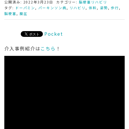
公開済み: 2022年3月23日
カテゴリー:
脳梗塞リハビリ
タグ:
ドーパミン
,
パーキンソン病
,
リハビリ
,
体幹
,
姿勢
,
歩行
,
脳梗塞
,
腹圧
Pocket
介入事例紹介は
こちら
！