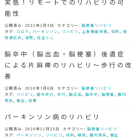
実感！リモートでのリハビリの可
能性
公開済み: 2021年2月3日
カテゴリー:
脳梗塞リハビリ
タグ:
コロナ
,
パーキンソン
,
リハビリ
,
上肢機能改善
,
体幹
,
保
険適応外
,
姿勢
,
自主トレ
脳卒中（脳出血・脳梗塞）後遺症
による片麻痺のリハビリ～歩行の改
善
公開済み: 2020年7月6日
カテゴリー:
脳梗塞リハビリ
タグ:
リハビリ
,
屋外歩行
,
歩行
,
脳出血
,
脳卒中
,
脳梗塞
,
腹内
側系
,
腹圧
,
自費
パーキンソン病のリハビリ
公開済み: 2020年11月25日
カテゴリー:
脳梗塞リハビリ
タグ:
パーキンソン
,
リハビリ
,
体幹
,
眼球
,
腹内側系
,
腹圧