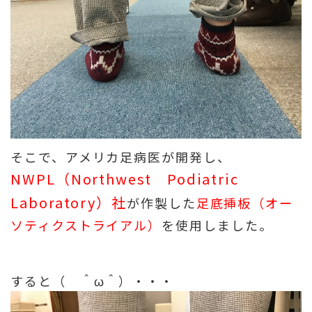
そこで、アメリカ足病医が開発し、
NWPL（Northwest Podiatric
Laboratory）社
が作製した
足底挿板（オー
ソティクストライアル）
を使用しました。
すると（ ＾ω＾）・・・