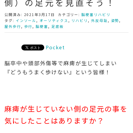
側）の足元を見直そう！
公開済み: 2021年3月17日
カテゴリー:
脳梗塞リハビリ
タグ:
インソール
,
オーソティクス
,
リハビリ
,
外反母趾
,
姿勢
,
屋外歩行
,
歩行
,
脳梗塞
,
足底板
Pocket
脳卒中や頭部外傷等で麻痺が生じてしまい
『どうもうまく歩けない』という皆様！
麻痺が生じていない側の足元の事を
気にしたことはありますか？