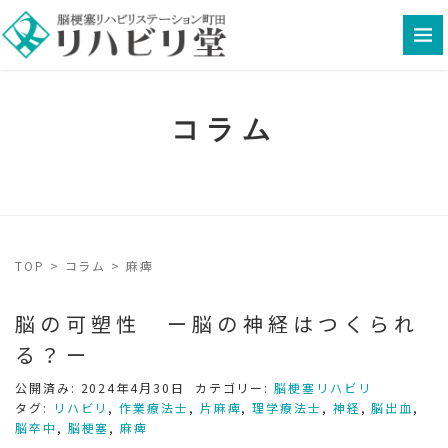
コラム
TOP
>
コラム
>
麻痺
脳の可塑性 ー脳の神経はつくられ
る？ー
公開済み: 2024年4月30日
カテゴリー:
脳梗塞リハビリ
タグ:
リハビリ
,
作業療法士
,
片麻痺
,
理学療法士
,
神経
,
脳出血
,
脳卒中
,
脳梗塞
,
麻痺