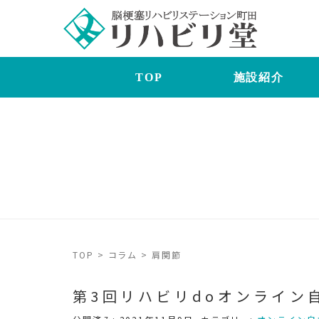
TOP
施設紹介
TOP
>
コラム
>
肩関節
第3回リハビリdoオン