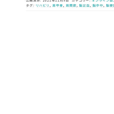
公開済み: 2021年11月9日
カテゴリー:
オンライン自
タグ:
リハビリ
,
肩甲骨
,
肩関節
,
脳出血
,
脳卒中
,
脳梗