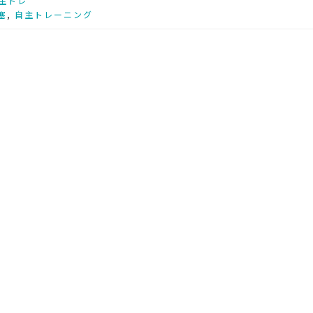
主トレ
塞
,
自主トレーニング