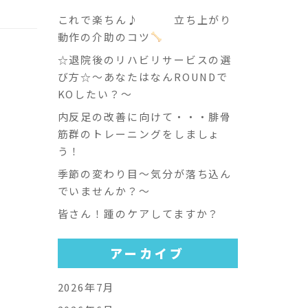
これで楽ちん♪ 立ち上がり
動作の介助のコツ
☆退院後のリハビリサービスの選
び方☆～あなたはなんROUNDで
KOしたい？～
内反足の改善に向けて・・・腓骨
筋群のトレーニングをしましょ
う！
季節の変わり目～気分が落ち込ん
でいませんか？～
皆さん！踵のケアしてますか？
アーカイブ
2026年7月