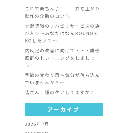
これで楽ちん♪ 立ち上がり
動作の介助のコツ
☆退院後のリハビリサービスの選
び方☆～あなたはなんROUNDで
KOしたい？～
内反足の改善に向けて・・・腓骨
筋群のトレーニングをしましょ
う！
季節の変わり目～気分が落ち込ん
でいませんか？～
皆さん！踵のケアしてますか？
アーカイブ
2026年7月