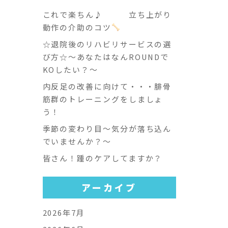
これで楽ちん♪ 立ち上がり
動作の介助のコツ
☆退院後のリハビリサービスの選
び方☆～あなたはなんROUNDで
KOしたい？～
内反足の改善に向けて・・・腓骨
筋群のトレーニングをしましょ
う！
季節の変わり目～気分が落ち込ん
でいませんか？～
皆さん！踵のケアしてますか？
アーカイブ
2026年7月