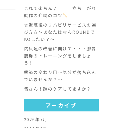
これで楽ちん♪ 立ち上がり
動作の介助のコツ
☆退院後のリハビリサービスの選
び方☆～あなたはなんROUNDで
KOしたい？～
内反足の改善に向けて・・・腓骨
筋群のトレーニングをしましょ
う！
季節の変わり目～気分が落ち込ん
でいませんか？～
皆さん！踵のケアしてますか？
アーカイブ
2026年7月