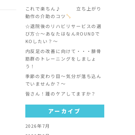
これで楽ちん♪ 立ち上がり
動作の介助のコツ
☆退院後のリハビリサービスの選
び方☆～あなたはなんROUNDで
KOしたい？～
内反足の改善に向けて・・・腓骨
筋群のトレーニングをしましょ
う！
季節の変わり目～気分が落ち込ん
でいませんか？～
皆さん！踵のケアしてますか？
アーカイブ
2026年7月