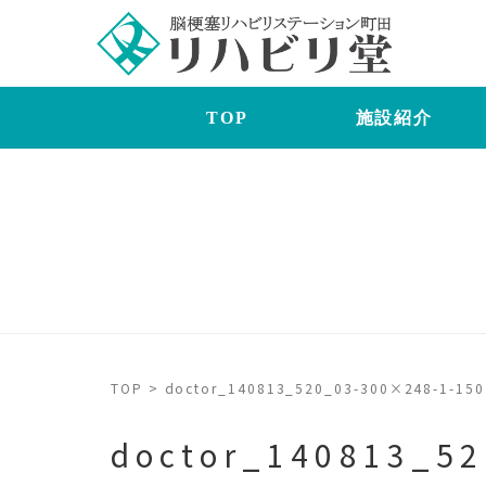
TOP
施設紹介
TOP
>
doctor_140813_520_03-300×248-1-15
doctor_140813_5