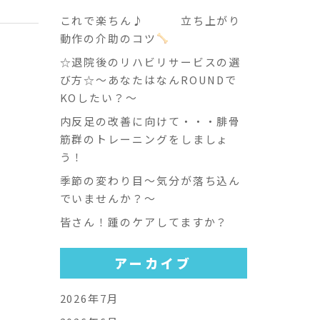
これで楽ちん♪ 立ち上がり
動作の介助のコツ
☆退院後のリハビリサービスの選
び方☆～あなたはなんROUNDで
KOしたい？～
内反足の改善に向けて・・・腓骨
筋群のトレーニングをしましょ
う！
季節の変わり目～気分が落ち込ん
でいませんか？～
皆さん！踵のケアしてますか？
アーカイブ
2026年7月