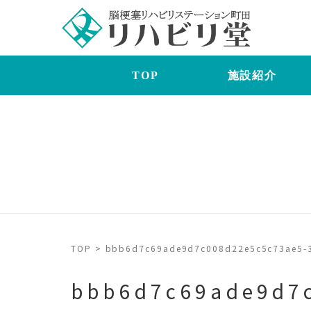
TOP
施設紹介
TOP
>
bbb6d7c69ade9d7c008d22e5c5c73ae5-
bbb6d7c69ade9d7