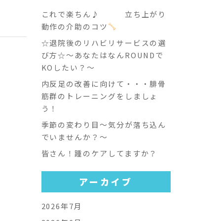
これで楽ちん♪ 立ち上がり
動作の介助のコツ
☆退院後のリハビリサービスの選
び方☆～あなたはなんROUNDで
KOしたい？～
内反足の改善に向けて・・・腓骨
筋群のトレーニングをしましょ
う！
季節の変わり目～気分が落ち込ん
でいませんか？～
皆さん！踵のケアしてますか？
アーカイブ
2026年7月