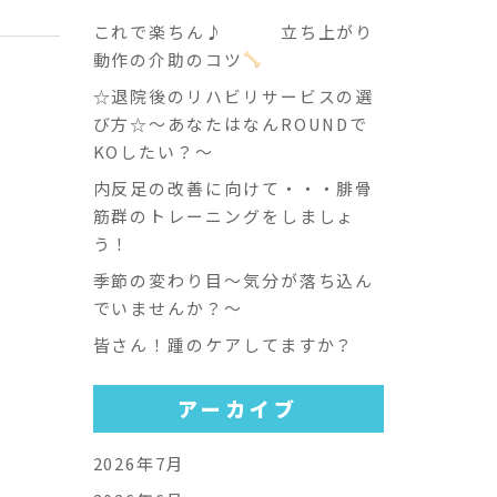
これで楽ちん♪ 立ち上がり
動作の介助のコツ
☆退院後のリハビリサービスの選
び方☆～あなたはなんROUNDで
KOしたい？～
内反足の改善に向けて・・・腓骨
筋群のトレーニングをしましょ
う！
季節の変わり目～気分が落ち込ん
でいませんか？～
皆さん！踵のケアしてますか？
アーカイブ
2026年7月